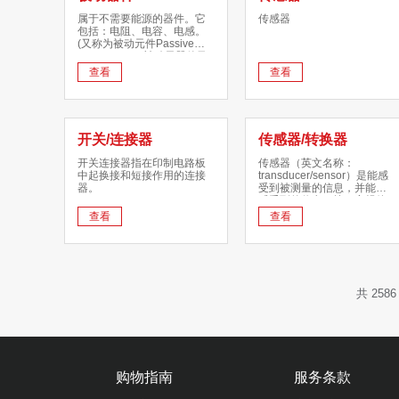
发达国家的重要因素，制造
属于不需要能源的器件。它
传感器
业在发达国家的国民经济中
包括：电阻、电容、电感。
占有重要份额。根据在生产
(又称为被动元件Passive
中使用的物质形态，制造业
Components)被动元器件又
可划分为离散制造业和流程
称为无源器件，是指不影响
查看
查看
制造业。制造业流程包括产
信号基本特征，仅令讯号通
品制造、设计、原料采购、
过而未加以更改的电路元
设备组装、仓储运输、订单
件。
处理、批发经营、零售等。
2023年
开关/连接器
传感器/转换器
开关连接器指在印制电路板
传感器（英文名称：
中起换接和短接作用的连接
transducer/sensor）是能感
器。
受到被测量的信息，并能将
感受到的信息，按一定规律
变换成为电信号或其他所需
查看
查看
形式的信息输出，以满足信
息的传输、处理、存储、显
示、记录和控制等要求的检
测装置。转换器
（converter）是指将一种信
号转换成另一种信号的装
共 2586
置。
购物指南
服务条款