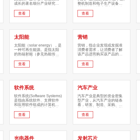
成长的著名细分产业研究机
整机制造和电子生产设备与
构。
材料制造,以及电子制造服务
等。
查看
查看
太阳能
营销
太阳能（solar energy），是
营销，指企业发现或发掘准
一种可再生能源。是指太阳
消费者需求，让消费者了解
的热辐射能（参见热能传播
该产品进而购买该产品的过
的三种方式：辐射），主要
程。市场营销（Marketing）
表现就是常说的太阳光线。
又称作市场学、市场行销或
查看
查看
行销学。MBA、EMBA等经
典商管课程均将市场营销作
为对管理者进行管理和教育
的重要模块。市场营销是在
创造、沟通、传播和交换产
软件系统
汽车产业
品中，为顾客、客户、合作
伙伴以及整个社会带来经济
软件系统(Software Systems)
汽车产业是典型的资金密集
价值的活动、过程和体系。
是指由系统软件、支撑软件
型产业，从汽车产业的链条
它主要是指营销同时针对市
和应用软件组成的计算机软
看，研发、制造、采购、销
场开展经营活动、销售行为
件系统，它是计算机系统中
售各环节都具有资金密集型
的过程，即经营销售实现转
由软件组成的部分。
的特征，因而汽车产业的成
查看
查看
化的过程。[1]
本压力推动了产业国际转移
进程的加速。
光电器件
发射芯片