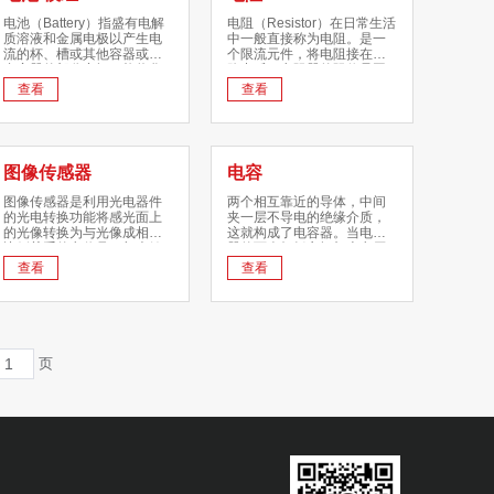
电池（Battery）指盛有电解
电阻（Resistor）在日常生活
质溶液和金属电极以产生电
中一般直接称为电阻。是一
流的杯、槽或其他容器或复
个限流元件，将电阻接在电
合容器的部分空间，能将化
路中后，电阻器的阻值是固
学能转化成电能的装置。具
定的一般是两个引脚，它可
查看
查看
有正极、负极之分。随着科
限制通过它所连支路的电流
技的进步，电池泛指能产生
大小。
电能的小型装置。模组（又
称模块）是指由数个基础功
能组件组成的特定功能组
图像传感器
电容
件，可用来组成具完整功能
之系统、设备或程序。模块
图像传感器是利用光电器件
两个相互靠近的导体，中间
通常都会具有相同的制程或
的光电转换功能将感光面上
夹一层不导电的绝缘介质，
逻辑，更改其组成组件可调
的光像转换为与光像成相应
这就构成了电容器。当电容
适其功能或用途。
比例关系的电信号。与光敏
器的两个极板之间加上电压
二极管，光敏三极管等“点”光
时，电容器就会储存电荷。
查看
查看
源的光敏元件相比，图像传
电容器的电容量在数值上等
感器是将其受光面上的光
于一个导电极板上的电荷量
像，分成许多小单元，将其
与两个极板之间的电压之
转换成可用的电信号的一种
比。电容器的电容量的基本
功能器件。图像传感器分为
单位是法拉(F)。在电路图中
光导摄像管和固态图像传感
通常用字母C表示电容元件。
页
器。与光导摄像管相比，固
态图像传感器具有体积小、
重量轻、集成度高、分辨率
高、功耗低、寿命长、价格
低等特点。因此在各个行业
得到了广泛应用。