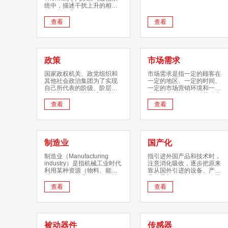
统中，描述干扰上升的相对
值，单位是dB。
查看
查看
政策
市场需求
国家政权机关、政党组织和
市场需求是指一定的顾客在
其他社会政治集团为了实现
一定的地区、一定的时间、
自己所代表的阶级、阶层的
一定的市场营销环境和一定
利益与意志，以权威形式标
的市场营销计划下对某种商
准化地规定在一定的历史时
品或服务愿意而且能够购买
查看
查看
期内，应该达到的奋斗目
的数量。可见市场需求是消
标、遵循的行动原则、完成
费者需求的总和；同时也是
的明确任务、实行的工作方
需求侧的管理或者改革的理
式、采取的一般步骤和具体
论、实践的重要课题。由于
措施。
市场需求是从个人需求推导
制造业
国产化
出来的，所以，市场需求量
取决于决定个别买者需求量
制造业（Manufacturing
指引进外国产品和技术时，
的因素。因此，市场需求量
industry）是指机械工业时代
注意消化吸收，逐步把原来
不仅取决于一种物品的价
利用某种资源（物料、能
靠从国外引进的设备、产
格、而且还取决于买者的收
源、设备、工具、资金、技
品、零部件，转化为在本国
入、嗜好、预期，以及相关
术、信息和人力等），按照
生产制造的过程。国产化是
查看
查看
物品的价格。它也取决于买
市场要求，通过制造过程，
独立发展民族经济的重要措
者的人数。
转化为可供人们使用和利用
施，对发展中国家有特别重
的大型工具、工业品与生活
要的意义。
消费产品的行业。制造业直
接体现了一个国家的生产力
被动器件
传感器
水平，是区别发展中国家和