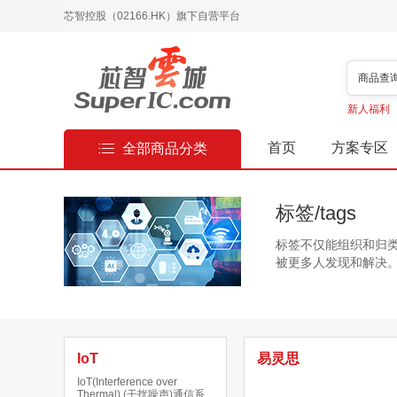
芯智控股（02166.HK）旗下自营平台
商品查
新人福利
首页
方案专区
全部商品分类
标签/tags
标签不仅能组织和归
被更多人发现和解决
IoT
易灵思
IoT(Interference over
Thermal) (干扰噪声)通信系