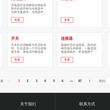
光电器件是指根据光电效应
制作的器件称为光电器件，
也称光敏器件。光电器件的
种类很多，但其工作原理都
是建立在光电效应这一物理
查看
查看
基础上的。光电器件的种类
主要有:光电管、光电倍增
管、光敏电阻、光敏二极
管、光敏三极管、光电池、
光电耦合器件。下面就介绍
开关
连接器
这些光电器件的结构、工作
原理、参数、基本特性。
开关的词语解释为开启和关
接插件也叫连接器。国内也
闭。它还是指一个可以使电
称作接头和插座，一般是指
路开路、使电流中断或使其
电器接插件。即连接两个有
流到其他电路的电子元件。
源器件的器件，传输电流或
最常见的开关是让人操作的
信号。公端与母端经由接触
查看
查看
机电设备，其中有一个或数
后能够传递讯息或电流，也
个电子接点。接点的“闭
称之为连接器。
合”（closed）表示电子接点
导通，允许电流流过；开关
的“开路”（open）表示电子
接点不导通形成开路，不允
 条
1
2
3
4
5
6
87
前往
许电流流过。
关于我们
联系方式