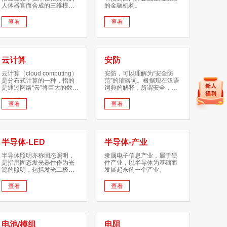
人体器官而合成的三维模
的金融机构。
型。这种模型不仅具有人体
外形以及肝脏、心脏、肾脏
查看
查看
等各个器官的外貌，而且具
备各器官的新陈代谢机能，
能较为真实地显示出人体的
正常生理状态和出现的各种
变化。
云计算
安防
云计算（cloud computing）
安防，可以理解为“安全防
是分布式计算的一种，指的
范”的缩略词。根据现在汉语
是通过网络“云”将巨大的数据
词典的解释，所谓安全，就
计算处理程序分解成无数个
是没有危险、不受侵害、不
小程序，然后，通过多部服
出事故；所谓防范，就是防
查看
查看
务器组成的系统进行处理和
备、戒备，而防备是指作好
分析这些小程序得到结果并
准备以应付攻击或避免受
返回给用户。
害，戒备是指防备和保护。
综合上述解释，可以给安全
防范下如下定义：做好准备
半导体-LED
半导体-产业
和保护，以应付攻击或者避
免受害，从而使被保护对象
半导体照明亦称固态照明，
隶属电子信息产业，属于硬
处于没有危险、不受侵害、
是指用固态发光器件作为光
件产业，以半导体为基础而
不出现事故的安全状态。显
源的照明，包括发光二极管
发展起来的一个产业。
而易见，安全是目的，防范
（LED）和有机发光二极管
是手段，通过防范的手段达
（OLED），具有耗电量少、
查看
查看
到或实现安全的目的，就是
寿命长、色彩丰富、耐震
安全防范的基本内涵。
动、可控性强等特点。
电池/模组
电阻