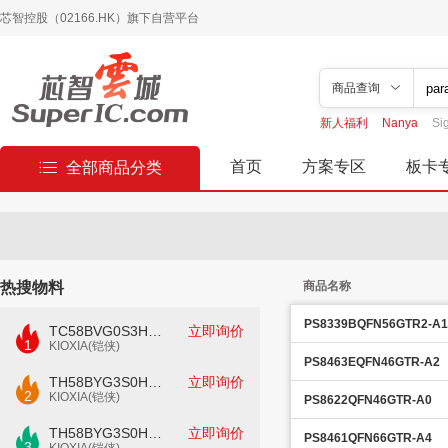
芯智控股（02166.HK）旗下自营平台
商品查询
新人福利
Nanya
Si
首页
方案专区
板卡
全部商品分类
热搜物料
商品名称
PS8339BQFN56GTR2-A1
TC58BVG0S3HTAI0
立即询价
1
KIOXIA(铠侠)
PS8463EQFN46GTR-A2
TH58BYG3S0HBAI4
立即询价
2
KIOXIA(铠侠)
PS8622QFN46GTR-A0
TH58BYG3S0HBAI6
立即询价
PS8461QFN66GTR-A4
3