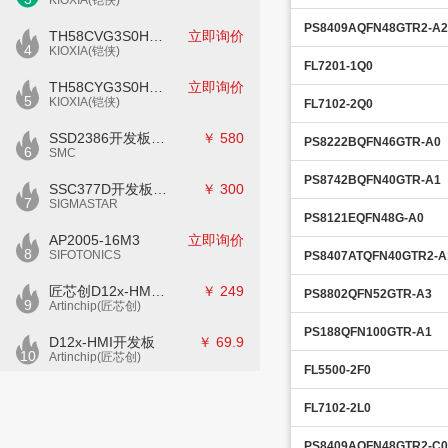
KIOXIA(铠侠)
PS8409AQFN48GTR2-A2
TH58CVG3S0HRAIJ
立即询价
4
KIOXIA(铠侠)
FL7201-1Q0
TH58CYG3S0HRAIJ
立即询价
5
KIOXIA(铠侠)
FL7102-2Q0
SSD2386开发板CKD02S-P
￥
580
PS8222BQFN46GTR-A0
6
SMC
PS8742BQFN40GTR-A1
SSC377D开发板E7840G-M2-V1
￥
300
7
SIGMASTAR
PS8121EQFN48G-A0
AP2005-16M3
立即询价
8
SIFOTONICS
PS8407ATQFN40GTR2-A
匠芯创D12x-HMI核心板
￥
249
PS8802QFN52GTR-A3
9
Artinchip(匠芯创)
PS188QFN100GTR-A1
D12x-HMI开发板
￥
69.9
10
Artinchip(匠芯创)
FL5500-2F0
FL7102-2L0
PS8409AQFN48GTR2-C0