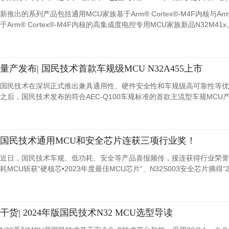
新推出的系列产品包括通用MCU家族基于Arm® Cortex®-M4F内核与Arm®
于Arm® Cortex®-M4F内核的高集成度电控专用MCU家族新品N32M41x
量产发布| 国民技术首款车规级MCU N32A455上市
国民技术在深圳正式推出兼具通用性、硬件安全性和车规级高可靠性等优势特性
之后，国民技术发布的符合AEC-Q100车规标准的首款主流型车规MCU
国民技术通用MCU和安全芯片连获三项行业奖！
近日，国民技术车规、低功耗、安全等产品喜报频传，接连获得行业荣誉奖项，其
耗MCU斩获“硬核芯•2023年度最佳MCU芯片”、N32S003安全芯片摘得“2
干货| 2024年版国民技术N32 MCU选型导读