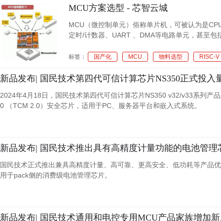
MCU方案选型 - 芯智云城
MCU（微控制单元）俗称单片机，可被认为是CPU
定时/计数器、UART 、DMA等电路单元，甚至
合提供组合控制。MCU是电子产品的核心部件，
成本，交期，各类端口的数量，存储空间，可移植
标签：
国产化
MCU
物料选型
RISC-V
新品发布| 国民技术第四代可信计算芯片NS350正式投入
2024年4月18日，国民技术第四代可信计算芯片NS350 v32/v33系列
0 （TCM 2.0）安全芯片，适用于PC、服务器平台和嵌入式系统。
新品发布| 国民技术推出具有高精度计量功能的电池管理
国民技术正式推出兼具高精度计量、高可靠、更高安全、低功耗等产品优势特
用于pack侧的消费级电池管理芯片。
新品发布| 国民技术通用和电控专用MCU产品家族增加