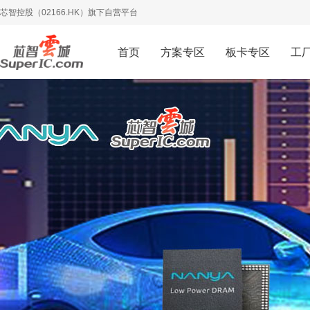
芯智控股（02166.HK）旗下自营平台
首页
方案专区
板卡专区
工