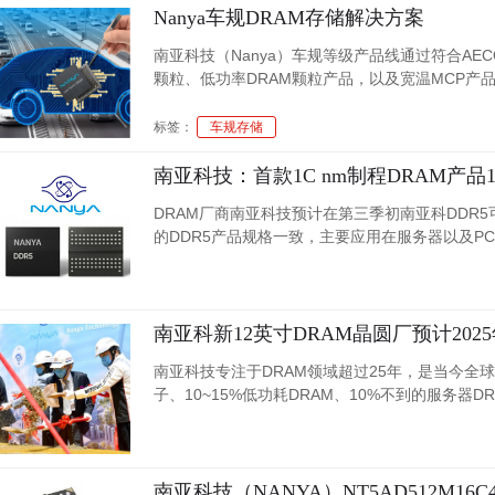
Nanya车规DRAM存储解决方案
南亚科技（Nanya）车规等级产品线通过符合AECQ-
颗粒、低功率DRAM颗粒产品，以及宽温MCP产
Tier 1~2厂商，也有部分车后维修客户。
标签：
车规存储
南亚科技：首款1C nm制程DRAM产品1
DRAM厂商南亚科技预计在第三季初南亚科DDR5
的DDR5产品规格一致，主要应用在服务器以及PC市
达到有较好的附加价值，第二颗DDR5今年年中试
南亚科新12英寸DRAM晶圆厂预计202
南亚科技专注于DRAM领域超过25年，是当今全球
子、10~15%低功耗DRAM、10%不到的服务
术，投入自主技术开发与制程转换，建构出多元产
南亚科技（NANYA）NT5AD512M16