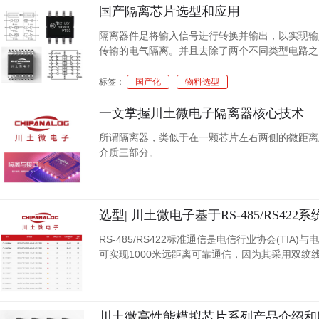
国产隔离芯片选型和应用
隔离器件是将输入信号进行转换并输出，以实现输
传输的电气隔离。并且去除了两个不同类型电路之
安全性和可靠性。从隔离器件的技术路线上来看，
更小、速度更快、功耗更低、温度范围更广的隔离
标签：
国产化
物料选型
一文掌握川土微电子隔离器核心技术
所谓隔离器，类似于在一颗芯片左右两侧的微距离
介质三部分。
选型| 川土微电子基于RS-485/RS4
RS-485/RS422标准通信是电信行业协会(TIA
可实现1000米远距离可靠通信，因为其采用双
高电压和低电压之间的通讯，需要隔离RS-485/R
川土微高性能模拟芯片系列产品介绍和