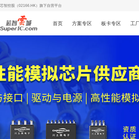
芯智控股（02166.HK）旗下自营平台
首页
方案专区
板卡专区
工