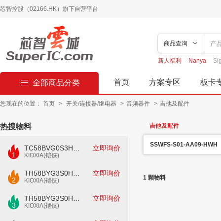
芯智控股（02166.HK）旗下自营平台
商品查询
新人福利
Nanya
Si
首页
方案专区
板卡
全部商品分类
您现在的位置：
首页
>
开关/连接器/继电器
>
音频器件
>
吉他及配件
热搜物料
吉他及配件
SSWFS-S01-AA09-HWH
TC58BVG0S3HTAI0
立即询价
1
KIOXIA(铠侠)
TH58BYG3S0HBAI4
立即询价
1 颗物料
2
KIOXIA(铠侠)
TH58BYG3S0HBAI6
立即询价
3
KIOXIA(铠侠)