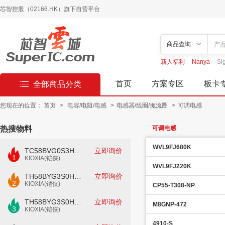
芯智控股（02166.HK）旗下自营平台
商品查询
新人福利
Nanya
Si
首页
方案专区
板卡
全部商品分类
您现在的位置：
首页
>
电容/电阻/电感
>
电感器/线圈/扼流圈
>
可调电感
热搜物料
可调电感
WVL9FJ680K
TC58BVG0S3HTAI0
立即询价
1
KIOXIA(铠侠)
WVL9FJ220K
TH58BYG3S0HBAI4
立即询价
2
KIOXIA(铠侠)
CP55-T308-NP
TH58BYG3S0HBAI6
立即询价
M8GNP-472
3
KIOXIA(铠侠)
4910-S