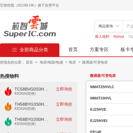
芯智控股（02166.HK）旗下自营平台
商品查询
新人福利
Nanya
Si
首页
方案专区
板卡
全部商品分类
您现在的位置：
首页
>
电容/电阻/电感
>
电容
>
微调器/可变电容
热搜物料
微调器/可变电容
NMAT25HVLC
TC58BVG0S3HTAI0
立即询价
1
KIOXIA(铠侠)
NMAT10HVL
TH58BYG3S0HBAI4
立即询价
2
KIOXIA(铠侠)
EJ25HVE
TH58BYG3S0HBAI6
立即询价
EJ25HVEI
3
KIOXIA(铠侠)
EP14E