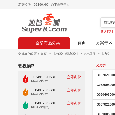
芯智控股（02166.HK）旗下自营平台
商品查
新人福利
首页
方案专区
全部商品分类
您现在的位置：
首页
>
光电器件/隔离器件
>
光电器件
>
光力学
热搜物料
光力学
G062020000
TC58BVG0S3HTAI0
立即询价
1
KIOXIA(铠侠)
G062004000
TH58BYG3S0HBAI4
立即询价
2
KIOXIA(铠侠)
G060403000
TH58BYG3S0HBAI6
立即询价
G067021000
3
KIOXIA(铠侠)
G169005000